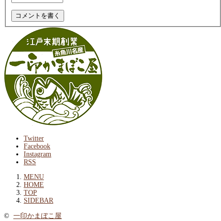
Twitter
Facebook
Instagram
RSS
MENU
HOME
TOP
SIDEBAR
©
一印かまぼこ屋