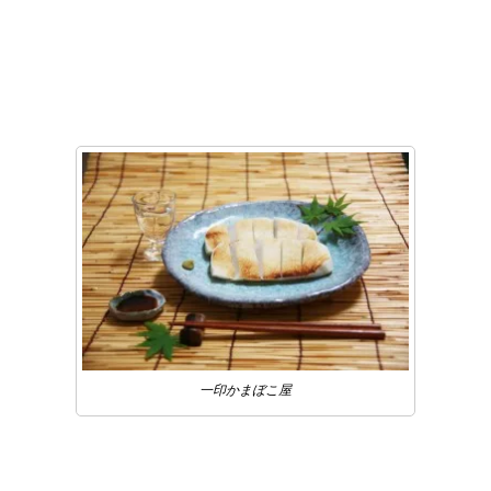
一印かまぼこ屋